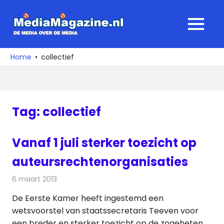
Ga
naar
MediaMagaz
MENU
de
De
inhoud
media
Home
collectief
over
de
media
Tag:
collectief
Vanaf 1 juli sterker toezicht op
auteursrechtenorganisaties
6 maart 2013
Redactie
Internet
De Eerste Kamer heeft ingestemd een
wetsvoorstel van staatssecretaris Teeven voor
een breder en sterker toezicht op de zogeheten