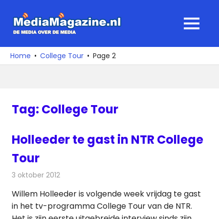
Ga
naar
MediaMagaz
MENU
de
De
inhoud
media
Home
College Tour
Page 2
over
de
media
Tag:
College Tour
Holleeder te gast in NTR College
Tour
3 oktober 2012
Redactie
Televisienieuws
Willem Holleeder is volgende week vrijdag te gast
in het tv-programma College Tour van de NTR.
Het is zijn eerste uitgebreide interview sinds zijn