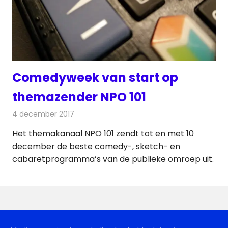
Comedyweek van start op
themazender NPO 101
4 december 2017
Redactie
Nieuws
,
Televisienieuws
Het themakanaal NPO 101 zendt tot en met 10
december de beste comedy-, sketch- en
cabaretprogramma’s van de publieke omroep uit.