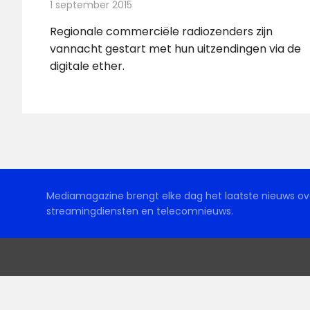
1 september 2015
Redactie
Nieuws
,
Radionieuws
Regionale commerciële radiozenders zijn
vannacht gestart met hun uitzendingen via de
digitale ether.
Mediamagazine brengt elke dag het laatste nieuws ove
streamingdiensten en telecomnieuws.