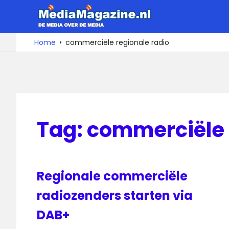
Ga
MediaMa
naar
de
De
Home
commerciële regionale radio
media
inhoud
over
de
media
Tag:
commerciële 
Regionale commerciële
radiozenders starten via
DAB+