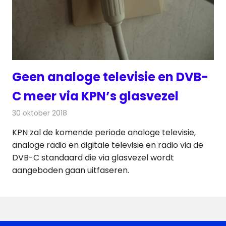
Geen analoge televisie en DVB-
C meer via KPN’s glasvezel
30 oktober 2018
Redactie
Televisienieuws
KPN zal de komende periode analoge televisie,
analoge radio en digitale televisie en radio via de
DVB-C standaard die via glasvezel wordt
aangeboden gaan uitfaseren.