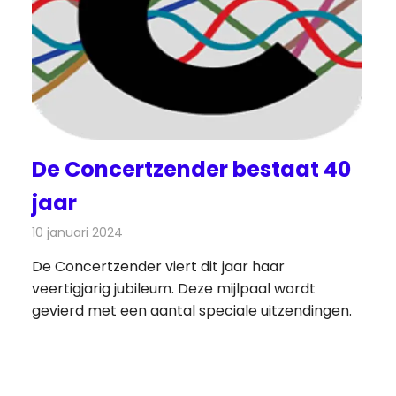
De Concertzender bestaat 40
jaar
10 januari 2024
Redactie
Radionieuws
De Concertzender viert dit jaar haar
veertigjarig jubileum. Deze mijlpaal wordt
gevierd met een aantal speciale uitzendingen.