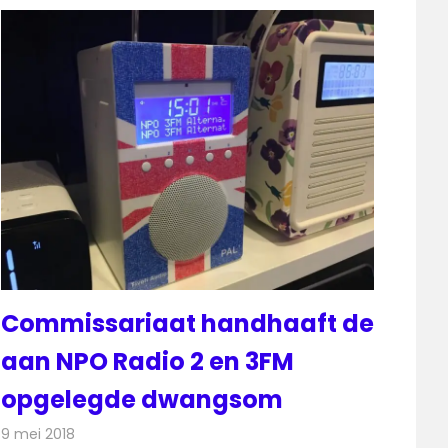
Commissariaat handhaaft de
aan NPO Radio 2 en 3FM
opgelegde dwangsom
9 mei 2018
Redactie
Radionieuws