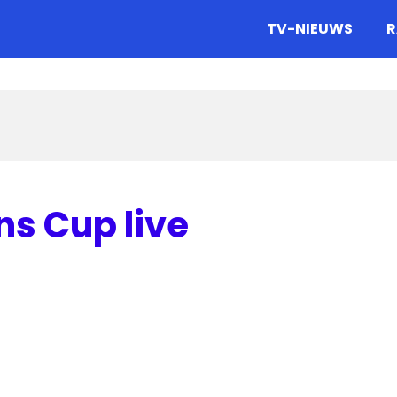
gazine.
TV-NIEUWS
R
s Cup live