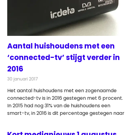
Aantal huishoudens met een
‘connected-tv’ stijgt verder in
2016
30 januari 2017
Redactie
Nieuws
,
Televisienieuws
Het aantal huishoudens met een zogenaamde
connected-tv is in 2016 gestegen met 6 procent.
In 2015 had nog 31% van de huishoudens een
smart-tv, in 2016 is dit percentage gestegen naar
Kort medianieuws 1 augustus