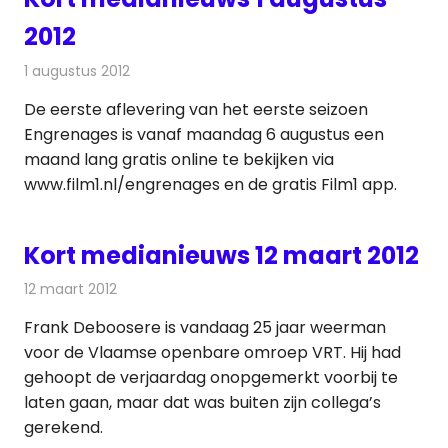
2012
1 augustus 2012
Redactie
Andere media over de media
De eerste aflevering van het eerste seizoen
Engrenages is vanaf maandag 6 augustus een
maand lang gratis online te bekijken via
www.film1.nl/engrenages en de gratis Film1 app.
Kort medianieuws 12 maart 2012
12 maart 2012
Redactie
Andere media over de media
Frank Deboosere is vandaag 25 jaar weerman
voor de Vlaamse openbare omroep VRT. Hij had
gehoopt de verjaardag onopgemerkt voorbij te
laten gaan, maar dat was buiten zijn collega’s
gerekend.