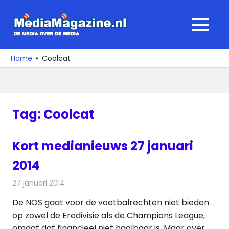
Ga
naar
MediaMagaz
MENU
de
De
inhoud
media
Home
Coolcat
over
de
media
Tag:
Coolcat
Kort medianieuws 27 januari
2014
27 januari 2014
Redactie
Andere media over de media
De NOS gaat voor de voetbalrechten niet bieden
op zowel de Eredivisie als de Champions League,
omdat dat financieel niet haalbaar is. Maar over