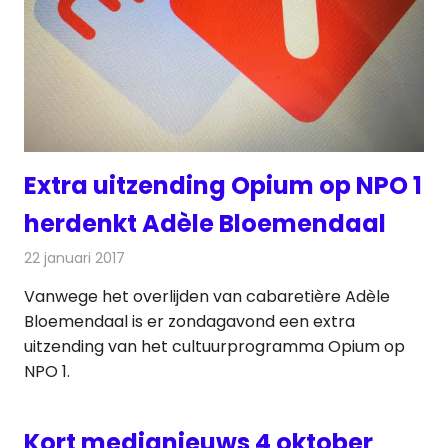
Extra uitzending Opium op NPO 1
herdenkt Adèle Bloemendaal
22 januari 2017
Redactie
Nieuws
,
Televisienieuws
Vanwege het overlijden van cabaretière Adèle
Bloemendaal is er zondagavond een extra
uitzending van het cultuurprogramma Opium op
NPO 1.
Kort medianieuws 4 oktober