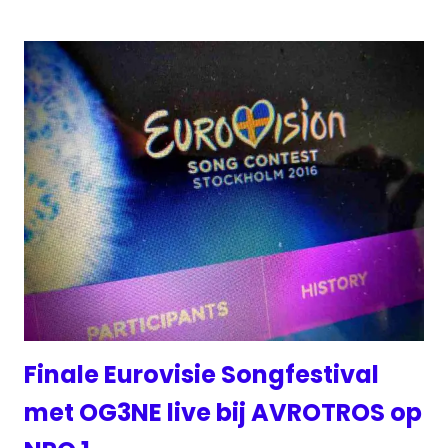
Finale Eurovisie Songfestival
met OG3NE live bij AVROTROS op