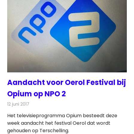
Aandacht voor Oerol Festival bij
Opium op NPO 2
12 juni 2017
Redactie
Nieuws
,
Televisienieuws
Het televisieprogramma Opium besteedt deze
week aandacht het festival Oerol dat wordt
gehouden op Terschelling.