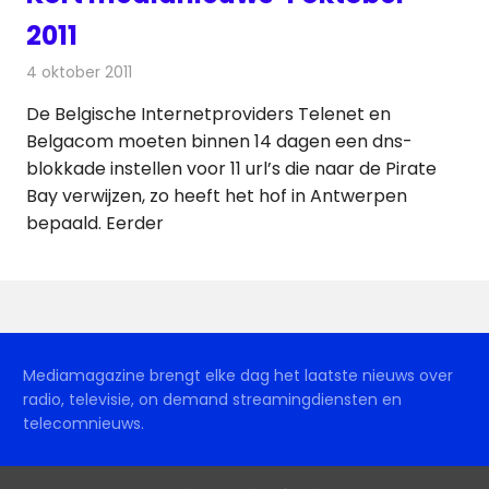
2011
4 oktober 2011
Redactie
Andere media over de media
De Belgische Internetproviders Telenet en
Belgacom moeten binnen 14 dagen een dns-
blokkade instellen voor 11 url’s die naar de Pirate
Bay verwijzen, zo heeft het hof in Antwerpen
bepaald. Eerder
Mediamagazine brengt elke dag het laatste nieuws over
radio, televisie, on demand streamingdiensten en
telecomnieuws.