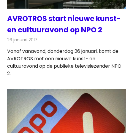
AVROTROS start nieuwe kunst-
en cultuuravond op NPO 2
26 januari 2017
Redactie
Nieuws
,
Televisienieuws
Vanaf vanavond, donderdag 26 januari, komt de
AVROTROS met een nieuwe kunst- en
cultuuravond op de publieke televisiezender NPO
2.