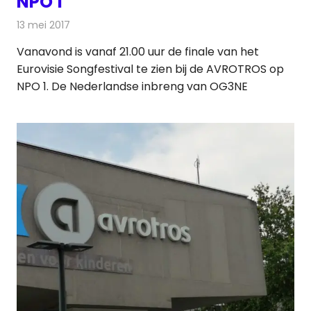
NPO 1
13 mei 2017
Redactie
Nieuws
,
Televisienieuws
Vanavond is vanaf 21.00 uur de finale van het
Eurovisie Songfestival te zien bij de AVROTROS op
NPO 1. De Nederlandse inbreng van OG3NE