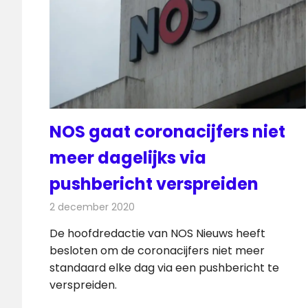
NOS gaat coronacijfers niet
meer dagelijks via
pushbericht verspreiden
2 december 2020
Redactie
Televisienieuws
De hoofdredactie van NOS Nieuws heeft
besloten om de coronacijfers niet meer
standaard elke dag via een pushbericht te
verspreiden.