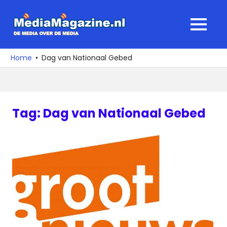
Ga
naar
MediaMagaz
MENU
de
De
inhoud
media
Home
Dag van Nationaal Gebed
over
de
media
Tag:
Dag van Nationaal Gebed