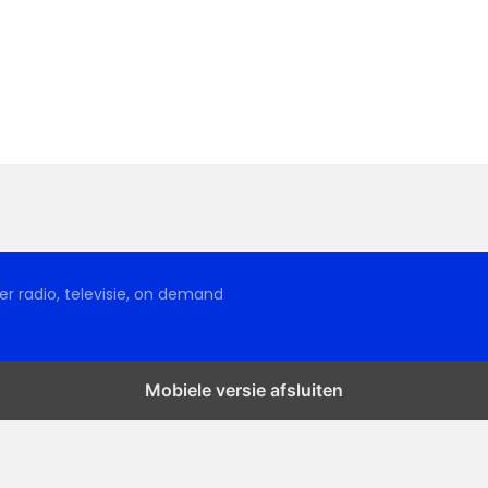
r radio, televisie, on demand
Mobiele versie afsluiten