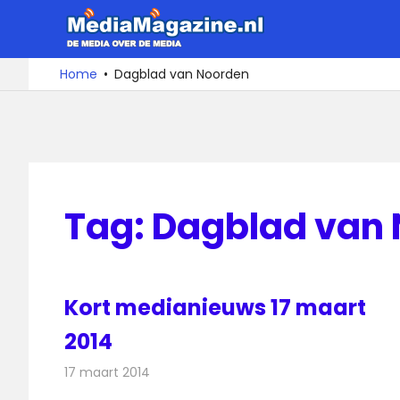
Ga
MediaMa
naar
de
De
Home
Dagblad van Noorden
media
inhoud
over
de
media
Tag:
Dagblad van
Kort medianieuws 17 maart
2014
17 maart 2014
Redactie
Andere media over de media