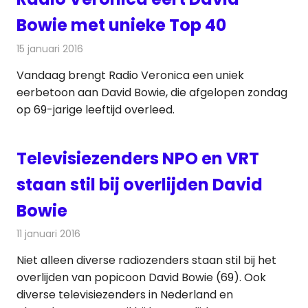
Bowie met unieke Top 40
15 januari 2016
Redactie
Nieuws
,
Radionieuws
Vandaag brengt Radio Veronica een uniek
eerbetoon aan David Bowie, die afgelopen zondag
op 69-jarige leeftijd overleed.
Televisiezenders NPO en VRT
staan stil bij overlijden David
Bowie
11 januari 2016
Redactie
Nieuws
,
Televisienieuws
Niet alleen diverse radiozenders staan stil bij het
overlijden van popicoon David Bowie (69). Ook
diverse televisiezenders in Nederland en