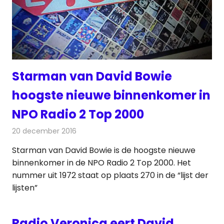
Starman van David Bowie
hoogste nieuwe binnenkomer in
NPO Radio 2 Top 2000
20 december 2016
Redactie
Nieuws
,
Radionieuws
Starman van David Bowie is de hoogste nieuwe
binnenkomer in de NPO Radio 2 Top 2000. Het
nummer uit 1972 staat op plaats 270 in de “lijst der
lijsten”
Radio Veronica eert David