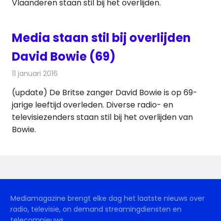
Vlaanderen staan stil bij het overlijden.
Media staan stil bij overlijden
David Bowie (69)
11 januari 2016
Redactie
Nieuws
,
Radionieuws
,
Televisienieuws
(update) De Britse zanger David Bowie is op 69-
jarige leeftijd overleden. Diverse radio- en
televisiezenders staan stil bij het overlijden van
Bowie.
Mediamagazine brengt elke dag het laatste nieuws over
radio, televisie, on demand streamingdiensten en
telecomnieuws.