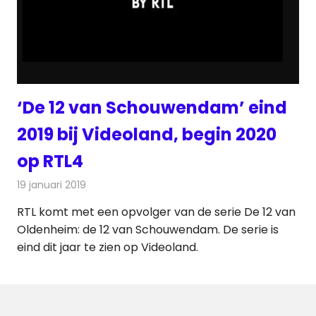
‘De 12 van Schouwendam’ eind
2019 bij Videoland, begin 2020
op RTL4
19 januari 2019
Redactie
Nieuws
RTL komt met een opvolger van de serie De 12 van
Oldenheim: de 12 van Schouwendam. De serie is
eind dit jaar te zien op Videoland.