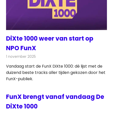
DiXte 1000 weer van start op
NPO FunX
1 november 2025
Redactie
Radionieuws
Vandaag start de FunX DiXte 1000: dé lijst met de
duizend beste tracks aller tijden gekozen door het
FunX-publiek.
FunX brengt vanaf vandaag De
DiXte 1000