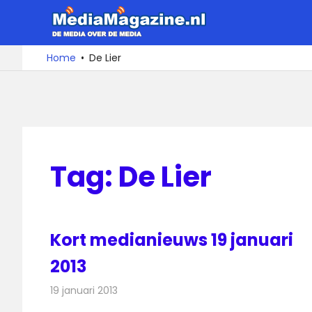
Ga
MediaMa
naar
de
De
Home
De Lier
media
inhoud
over
de
media
Tag:
De Lier
Kort medianieuws 19 januari
2013
19 januari 2013
Redactie
Andere media over de media