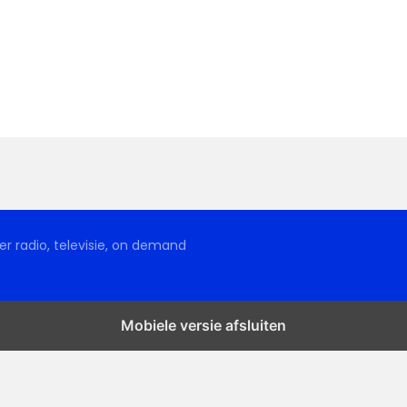
r radio, televisie, on demand
Mobiele versie afsluiten