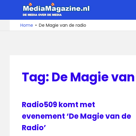
Ga
MediaMa
naar
de
De
Home
De Magie van de radio
media
inhoud
over
de
media
Tag:
De Magie van
Radio509 komt met
evenement ‘De Magie van de
Radio’