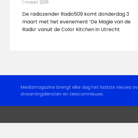
1 maart 2016
Redactie
Nieuws
,
Radionieuws
De radiozender Radio509 komt donderdag 3
maart met het evenement ‘De Magie van de
Radio’ vanuit de Color Kitchen in Utrecht
Mediamagazine brengt elke dag het laatste nieuws ove
streamingdiensten en telecomnieuws.