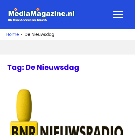
Ga
naar
MediaMagaz
MENU
de
De
inhoud
media
Home
De Nieuwsdag
over
de
media
Tag:
De Nieuwsdag