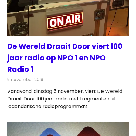
De Wereld Draait Door viert 100
jaar radio op NPO 1 en NPO
Radio 1
5 november 2019
Redactie
Televisienieuws
Vanavond, dinsdag 5 november, viert De Wereld
Draait Door 100 jaar radio met fragmenten uit
legendarische radioprogramma’s