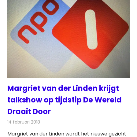
Margriet van der Linden krijgt
talkshow op tijdstip De Wereld
Draait Door
14 februari 2018
Redactie
Nieuws
,
Televisienieuws
Margriet van der Linden wordt het nieuwe gezicht