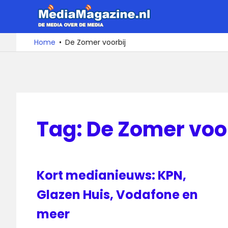
Ga
MediaMa
naar
de
De
Home
De Zomer voorbij
media
inhoud
over
de
media
Tag:
De Zomer voo
Kort medianieuws: KPN,
Glazen Huis, Vodafone en
meer