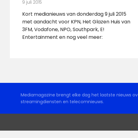
9 juli 2015
Redactie
Nieuws
Kort medianieuws van donderdag 9 juli 2015
met aandacht voor KPN, Het Glazen Huis van
3FM, Vodafone, NPO, Southpark, E!
Entertainment en nog veel meer:
Mediamagazine brengt elke dag het laatste nieuws ove
streamingdiensten en telecomnieuws.