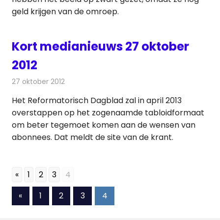
geld krijgen van de omroep.
Kort medianieuws 27 oktober
2012
27 oktober 2012
Redactie
Andere media over de media
Het Reformatorisch Dagblad zal in april 2013
overstappen op het zogenaamde tabloidformaat
om beter tegemoet komen aan de wensen van
abonnees. Dat meldt de site van de krant.
«
1
2
3
4
Berichten
Vorige
«
1
2
3
4
berichten
paginering