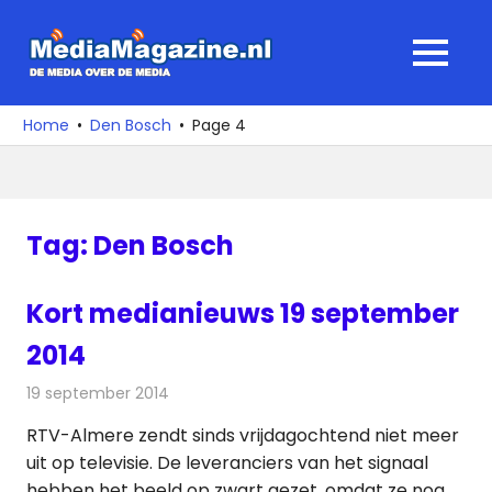
Ga
naar
MediaMagaz
MENU
de
De
inhoud
media
Home
Den Bosch
Page 4
over
de
media
Tag:
Den Bosch
Kort medianieuws 19 september
2014
19 september 2014
Redactie
Andere media over de media
RTV-Almere zendt sinds vrijdagochtend niet meer
uit op televisie. De leveranciers van het signaal
hebben het beeld op zwart gezet, omdat ze nog