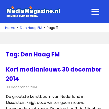
Ga
naar
MediaMagaz
MENU
de
De
inhoud
media
Home
Den Haag FM
Page 11
over
de
media
Tag:
Den Haag FM
Kort medianieuws 30 december
2014
30 december 2014
Redactie
Andere media over de media
De grootste kerstboom van Nederland in
IJsselstein krijgt deze winter geen nieuwe,
brandende, piek meer. Daartoe heeft de Stichting