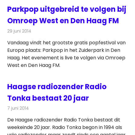
Parkpop uitgebreid te volgen bij
Omroep West en Den Haag FM
29 juni 2014
Redactie
Radionieuws
Vandaag vindt het grootste gratis popfestival van
Europa plaats: Parkpop in het Zuiderpark in Den
Haag. Het evenement is live te volgen via Omroep
West en Den Haag FM.
Haagse radiozender Radio
Tonka bestaat 20 jaar
7 juni 2014
Redactie
Radionieuws
De Haagse radiozender Radio Tonka bestaat dit
weekeinde 20 jaar. Radio Tonka begon in 1994 als
vrije radiozender maar zendt sinds een aantal jaar