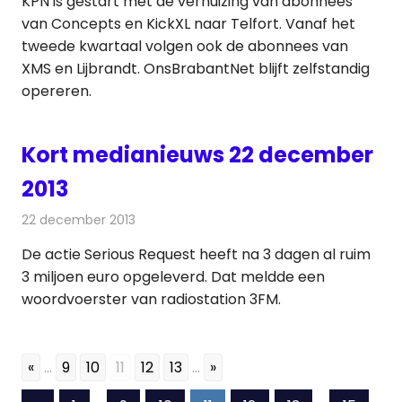
KPN is gestart met de verhuizing van abonnees
van Concepts en KickXL naar Telfort. Vanaf het
tweede kwartaal volgen ook de abonnees van
XMS en Lijbrandt. OnsBrabantNet blijft zelfstandig
opereren.
Kort medianieuws 22 december
2013
22 december 2013
Redactie
Andere media over de media
De actie Serious Request heeft na 3 dagen al ruim
3 miljoen euro opgeleverd. Dat meldde een
woordvoerster van radiostation 3FM.
«
...
9
10
11
12
13
...
»