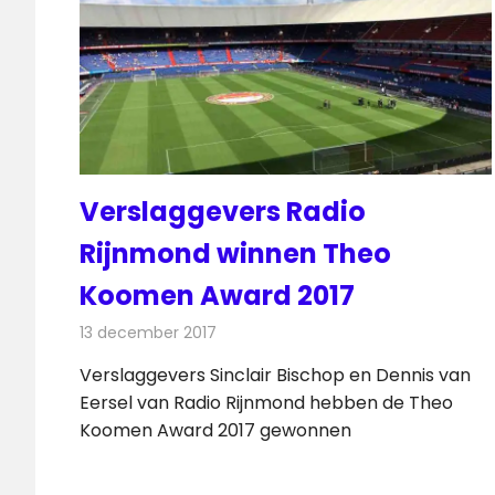
Verslaggevers Radio
Rijnmond winnen Theo
Koomen Award 2017
13 december 2017
Redactie
Nieuws
,
Radionieuws
Verslaggevers Sinclair Bischop en Dennis van
Eersel van Radio Rijnmond hebben de Theo
Koomen Award 2017 gewonnen