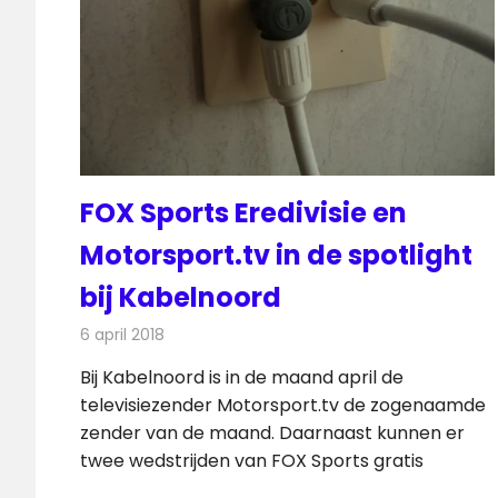
FOX Sports Eredivisie en
Motorsport.tv in de spotlight
bij Kabelnoord
6 april 2018
Redactie
Nieuws
,
Televisienieuws
Bij Kabelnoord is in de maand april de
televisiezender Motorsport.tv de zogenaamde
zender van de maand. Daarnaast kunnen er
twee wedstrijden van FOX Sports gratis