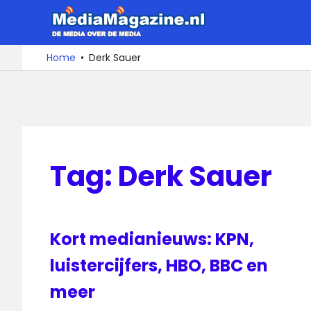
Ga
MediaMa
naar
de
De
Home
Derk Sauer
media
inhoud
over
de
media
Tag:
Derk Sauer
Kort medianieuws: KPN,
luistercijfers, HBO, BBC en
meer