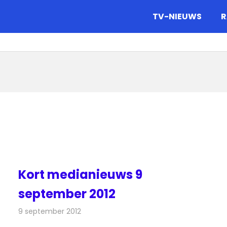
gazine.
TV-NIEUWS
R
Kort medianieuws 9
september 2012
9 september 2012
Redactie
Andere media over de media