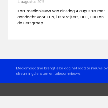
4 augustus 2015
Redactie
Andere media over de media
,
Nieuws
Kort medianieuws van dinsdag 4 augustus met
aandacht voor KPN, luistercijfers, HBO, BBC en
de Persgroep.
Mediamagazine brengt elke dag het laatste nieuws ove
streamingdiensten en telecomnieuws.