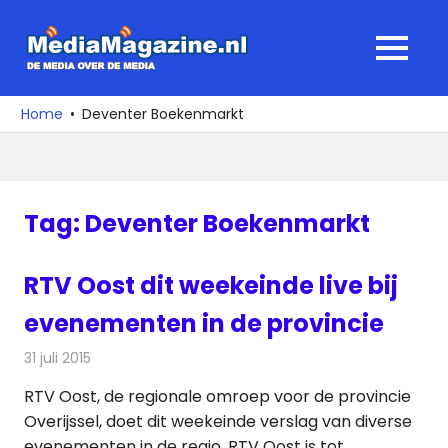
Ga
naar
MediaMagaz
MENU
de
De
inhoud
media
Home
Deventer Boekenmarkt
over
de
media
Tag:
Deventer Boekenmarkt
RTV Oost dit weekeinde live bij
evenementen in de provincie
31 juli 2015
Redactie
Nieuws
,
Televisienieuws
RTV Oost, de regionale omroep voor de provincie
Overijssel, doet dit weekeinde verslag van diverse
evenementen in de regio. RTV Oost is tot