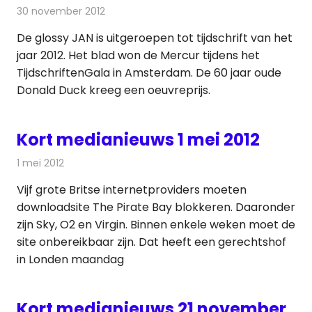
30 november 2012
Redactie
Andere media over de media
De glossy JAN is uitgeroepen tot tijdschrift van het
jaar 2012. Het blad won de Mercur tijdens het
TijdschriftenGala in Amsterdam. De 60 jaar oude
Donald Duck kreeg een oeuvreprijs.
Kort medianieuws 1 mei 2012
1 mei 2012
Redactie
Andere media over de media
Vijf grote Britse internetproviders moeten
downloadsite The Pirate Bay blokkeren. Daaronder
zijn Sky, O2 en Virgin. Binnen enkele weken moet de
site onbereikbaar zijn. Dat heeft een gerechtshof
in Londen maandag
Kort medianieuws 21 november