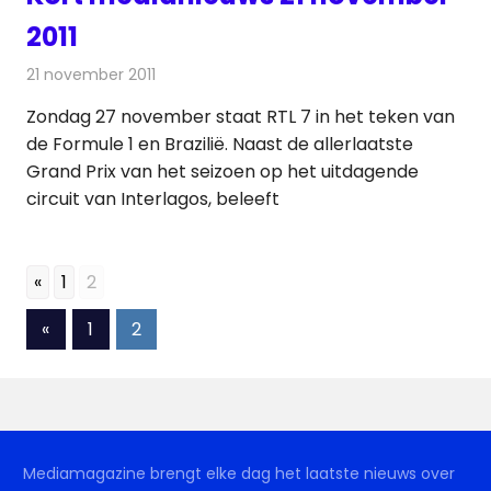
2011
21 november 2011
Redactie
Andere media over de media
Zondag 27 november staat RTL 7 in het teken van
de Formule 1 en Brazilië. Naast de allerlaatste
Grand Prix van het seizoen op het uitdagende
circuit van Interlagos, beleeft
«
1
2
Berichten
Vorige
«
1
2
berichten
paginering
Mediamagazine brengt elke dag het laatste nieuws over