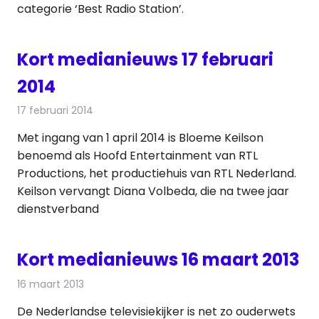
categorie ‘Best Radio Station’.
Kort medianieuws 17 februari
2014
17 februari 2014
Redactie
Andere media over de media
Met ingang van 1 april 2014 is Bloeme Keilson
benoemd als Hoofd Entertainment van RTL
Productions, het productiehuis van RTL Nederland.
Keilson vervangt Diana Volbeda, die na twee jaar
dienstverband
Kort medianieuws 16 maart 2013
16 maart 2013
Redactie
Andere media over de media
De Nederlandse televisiekijker is net zo ouderwets