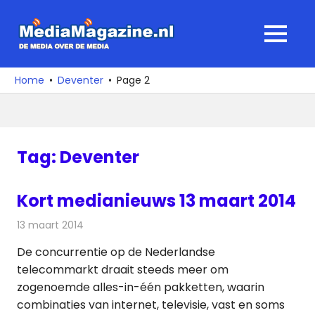
Ga
naar
MediaMagaz
MENU
de
De
inhoud
media
Home
Deventer
Page 2
over
de
media
Tag:
Deventer
Kort medianieuws 13 maart 2014
13 maart 2014
Redactie
Andere media over de media
De concurrentie op de Nederlandse
telecommarkt draait steeds meer om
zogenoemde alles-in-één pakketten, waarin
combinaties van internet, televisie, vast en soms