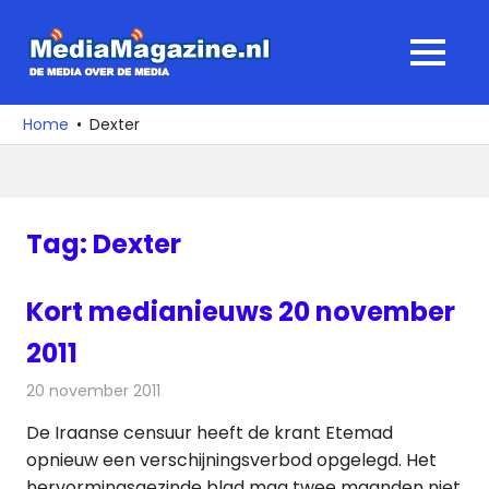
Ga
naar
MediaMagaz
MENU
de
De
inhoud
media
Home
Dexter
over
de
media
Tag:
Dexter
Kort medianieuws 20 november
2011
20 november 2011
Redactie
Andere media over de media
De Iraanse censuur heeft de krant Etemad
opnieuw een verschijningsverbod opgelegd. Het
hervormingsgezinde blad mag twee maanden niet