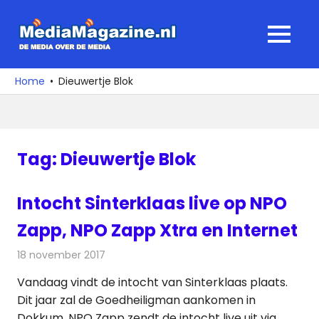
Ga
naar
MediaMagaz
MENU
de
De
inhoud
media
Home
Dieuwertje Blok
over
de
media
Tag:
Dieuwertje Blok
Intocht Sinterklaas live op NPO
Zapp, NPO Zapp Xtra en Internet
18 november 2017
Redactie
Nieuws
,
Televisienieuws
Vandaag vindt de intocht van Sinterklaas plaats.
Dit jaar zal de Goedheiligman aankomen in
Dokkum. NPO Zapp zendt de intocht live uit via