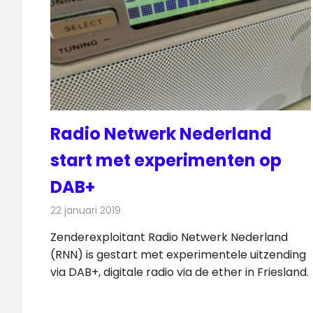
Radio Netwerk Nederland
start met experimenten op
DAB+
22 januari 2019
Redactie
Radionieuws
Zenderexploitant Radio Netwerk Nederland
(RNN) is gestart met experimentele uitzending
via DAB+, digitale radio via de ether in Friesland.