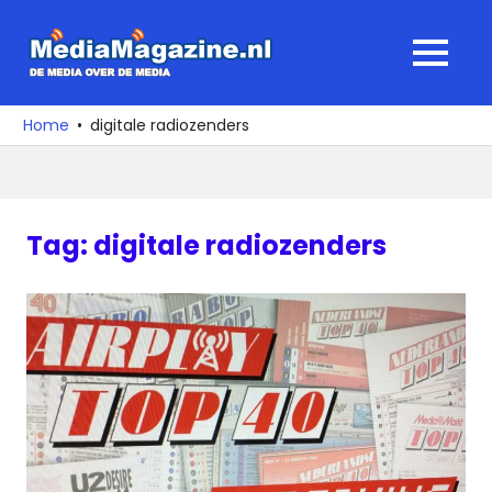
Ga
naar
MediaMagaz
MENU
de
De
inhoud
media
Home
digitale radiozenders
over
de
media
Tag:
digitale radiozenders