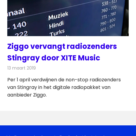
Ziggo vervangt radiozenders
Stingray door XITE Music
13 maart 2019
Redactie
Radionieuws
Per 1 april verdwijnen de non-stop radiozenders
van Stingray in het digitale radiopakket van
aanbieder Ziggo.