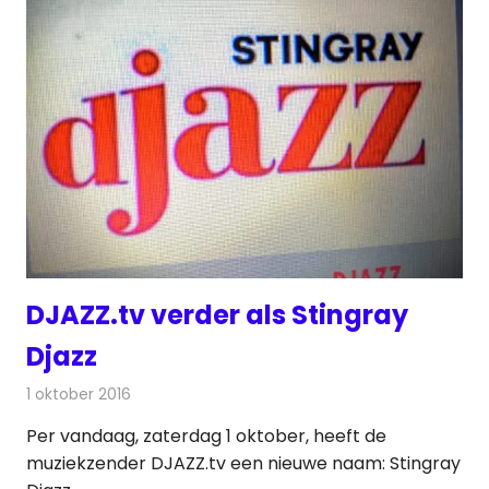
DJAZZ.tv verder als Stingray
Djazz
1 oktober 2016
Redactie
Nieuws
,
Televisienieuws
Per vandaag, zaterdag 1 oktober, heeft de
muziekzender DJAZZ.tv een nieuwe naam: Stingray