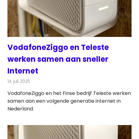
VodafoneZiggo en Teleste
werken samen aan sneller
Internet
14 juli 2025
Redactie
Telecom
VodafoneZiggo en het Finse bedrijf Teleste werken
samen aan een volgende generatie internet in
Nederland.