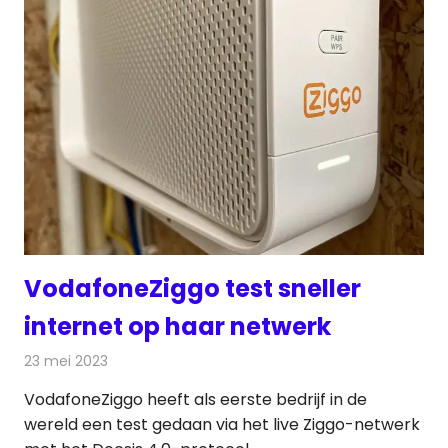
VodafoneZiggo test sneller
internet op haar netwerk
23 mei 2023
Redactie
Telecom
VodafoneZiggo heeft als eerste bedrijf in de
wereld een test gedaan via het live Ziggo-netwerk