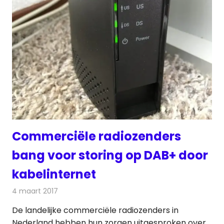
Commerciële radiozenders
bang voor storing op DAB+ door
kabelinternet
4 maart 2017
Redactie
Kabelzaken
,
Nieuws
,
Radionieuws
De landelijke commerciële radiozenders in
Nederland hebben hun zorgen uitgesproken over