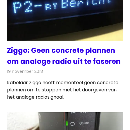
Ziggo: Geen concrete plannen
om analoge radio uit te faseren
19 november 2018
Redactie
Radionieuws
Kabelaar Ziggo heeft momenteel geen concrete
plannen om te stoppen met het doorgeven van
het analoge radiosignaal.