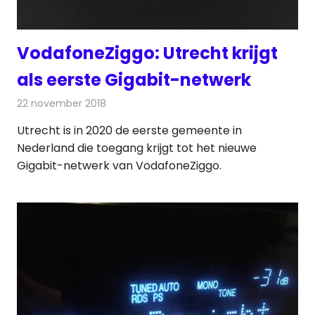
VodafoneZiggo: Utrecht krijgt
als eerste Gigabit-netwerk
22 november 2018
Redactie
Telecom
Utrecht is in 2020 de eerste gemeente in
Nederland die toegang krijgt tot het nieuwe
Gigabit-netwerk van VodafoneZiggo.