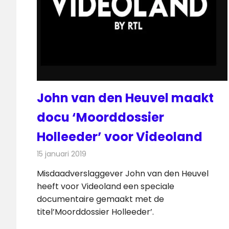
John van den Heuvel maakt
docu ‘Moorddossier
Holleeder’ voor Videoland
15 januari 2019
Redactie
Nieuws
Misdaadverslaggever John van den Heuvel
heeft voor Videoland een speciale
documentaire gemaakt met de
titel’Moorddossier Holleeder’.