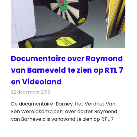
Documentaire over Raymond
van Barneveld te zien op RTL 7
en Videoland
22 december 2018
Redactie
Televisienieuws
De documentaire ‘Barney, Het Verdriet Van
Een Wereldkampioen’ over darter Raymond
van Barneveld is vanavond te zien op RTL 7.