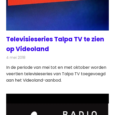
Televisieseries Talpa TV te zien
op Videoland
4 mei 2018
Redactie
Televisienieuws
In de periode van mei tot en met oktober worden
veertien televisieseries van Talpa TV toegevoegd
aan het Videoland-aanbod.