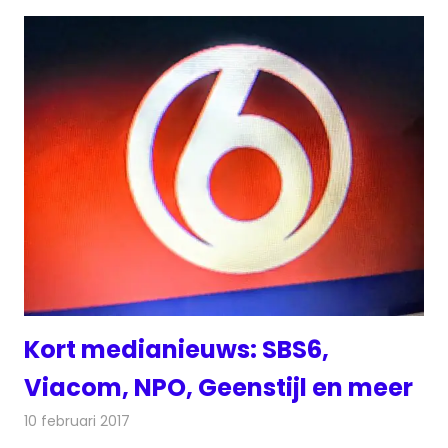
Kort medianieuws: SBS6,
Viacom, NPO, Geenstijl en meer
10 februari 2017
Redactie
Andere media over de media
,
Nieuws