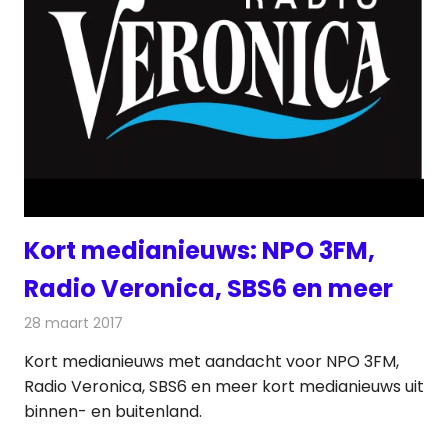
Kort medianieuws: NPO 3FM,
Radio Veronica, SBS6 en meer
28 maart 2017
Redactie
Andere media over de media
,
Nieuws
Kort medianieuws met aandacht voor NPO 3FM,
Radio Veronica, SBS6 en meer kort medianieuws uit
binnen- en buitenland.