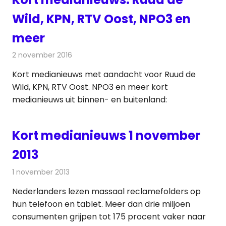
Wild, KPN, RTV Oost, NPO3 en
meer
2 november 2016
Redactie
Andere media over de media
,
Nieuws
Kort medianieuws met aandacht voor Ruud de
Wild, KPN, RTV Oost. NPO3 en meer kort
medianieuws uit binnen- en buitenland:
Kort medianieuws 1 november
2013
1 november 2013
Redactie
Andere media over de media
Nederlanders lezen massaal reclamefolders op
hun telefoon en tablet. Meer dan drie miljoen
consumenten grijpen tot 175 procent vaker naar