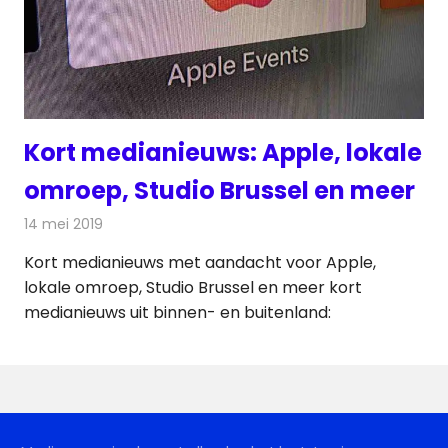
Kort medianieuws: Apple, lokale
omroep, Studio Brussel en meer
14 mei 2019
Redactie
Andere media over de media
Kort medianieuws met aandacht voor Apple,
lokale omroep, Studio Brussel en meer kort
medianieuws uit binnen- en buitenland: