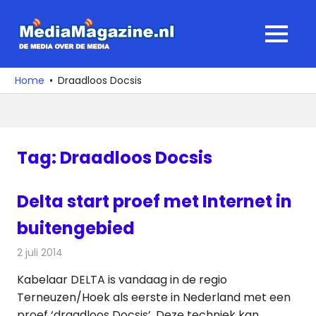
Ga
naar
MediaMagaz
MENU
de
De
inhoud
media
Home
Draadloos Docsis
over
de
media
Tag:
Draadloos Docsis
Delta start proef met Internet in
buitengebied
2 juli 2014
Redactie
Kabelzaken
Kabelaar DELTA is vandaag in de regio
Terneuzen/Hoek als eerste in Nederland met een
proef ‘draadloos Docsis’. Deze techniek kan