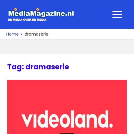
Ga
naar
MediaMagaz
MENU
de
De
inhoud
media
Home
dramaserie
over
de
media
Tag:
dramaserie