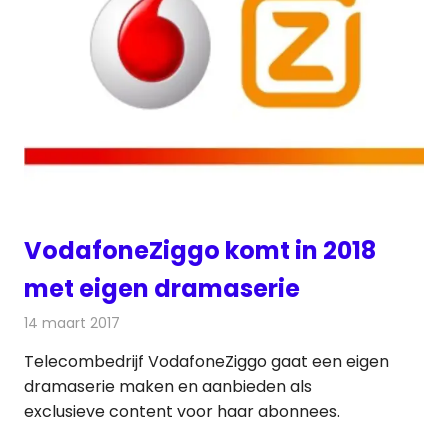
VodafoneZiggo komt in 2018
met eigen dramaserie
14 maart 2017
Redactie
Kabelzaken
,
Nieuws
,
Televisienieuws
Telecombedrijf VodafoneZiggo gaat een eigen
dramaserie maken en aanbieden als
exclusieve content voor haar abonnees.