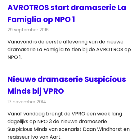
AVROTROS start dramaserie La
Famiglia op NPO 1
29 september 2016
Redactie
Nieuws
,
Televisienieuws
Vanavond is de eerste aflevering van de nieuwe
dramaserie La Famiglia te zien bij de AVROTROS op
NPO 1.
Nieuwe dramaserie Suspicious
Minds bij VPRO
17 november 2014
Redactie
Televisienieuws
Vanaf vandaag brengt de VPRO een week lang
dagelijks op NPO 3 de nieuwe dramaserie
Suspicious Minds van scenarist Daan Windhorst en
regisseur Ivo van Aart.