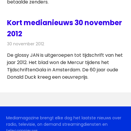
betaalde zenders.
Kort medianieuws 30 november
2012
30 november 2012
Redactie
Andere media over de media
De glossy JAN is uitgeroepen tot tijdschrift van het
jaar 2012. Het blad won de Mercur tijdens het
TijdschriftenGala in Amsterdam. De 60 jaar oude
Donald Duck kreeg een oeuvreprijs.
Mediamagazine brengt elke dag het laatste nieuws over
radio, televisie, on demand streamingdiensten en
telecomnieuws.