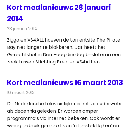
Kort medianieuws 28 januari
2014
28 januari 2014
Redactie
Andere media over de media
Ziggo en XS4ALL hoeven de torrentsite The Pirate
Bay niet langer te blokkeren. Dat heeft het
Gerechtshof in Den Haag dinsdag besloten in een
zaak tussen Stichting Brein en XS4ALL en
Kort medianieuws 16 maart 2013
16 maart 2013
Redactie
Andere media over de media
De Nederlandse televisiekijker is net zo ouderwets
als decennia geleden. Er worden amper
programma’s via internet bekeken. Ook wordt er
weinig gebruik gemaakt van ‘uitgesteld kijken’ en