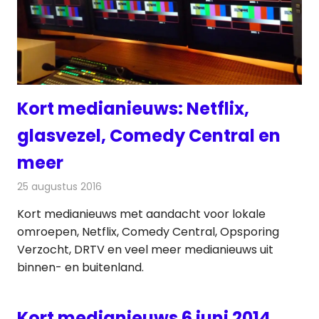
Kort medianieuws: Netflix,
glasvezel, Comedy Central en
meer
25 augustus 2016
Redactie
Andere media over de media
,
Nieuws
Kort medianieuws met aandacht voor lokale
omroepen, Netflix, Comedy Central, Opsporing
Verzocht, DRTV en veel meer medianieuws uit
binnen- en buitenland.
Kort medianieuws 6 juni 2014