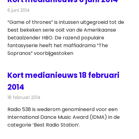
6 juni 2014
Redactie
Andere media over de media
“Game of thrones” is intussen uitgegroeid tot de
best bekeken serie ooit van de Amerikaanse
betaalzender HBO. De razend populaire
fantasyserie heeft het maffiadrama “The
Sopranos” voorbijgestoken
Kort medianieuws 18 februari
2014
18 februari 2014
Redactie
Andere media over de media
Radio 538 is wederom genomineerd voor een
International Dance Music Award (IDMA) in de
categorie ‘Best Radio Station’.