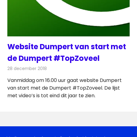
Website Dumpert van start met
de Dumpert #TopZoveel
28 december 2018
Redactie
Nieuws
Vanmiddag om 16.00 uur gaat website Dumpert
van start met de Dumpert #TopZoveel. De lijst
met video’s is tot eind dit jaar te zien.