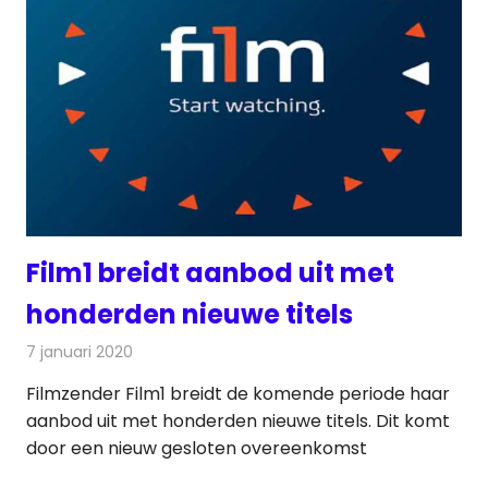
Film1 breidt aanbod uit met
honderden nieuwe titels
7 januari 2020
Redactie
Televisienieuws
Filmzender Film1 breidt de komende periode haar
aanbod uit met honderden nieuwe titels. Dit komt
door een nieuw gesloten overeenkomst