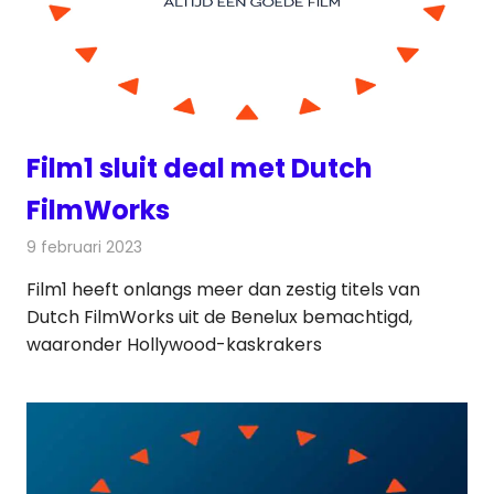
Film1 sluit deal met Dutch
FilmWorks
9 februari 2023
Redactie
Televisienieuws
Film1 heeft onlangs meer dan zestig titels van
Dutch FilmWorks uit de Benelux bemachtigd,
waaronder Hollywood-kaskrakers