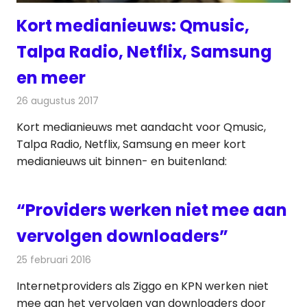
Kort medianieuws: Qmusic,
Talpa Radio, Netflix, Samsung
en meer
26 augustus 2017
Redactie
Andere media over de media
,
Nieuws
Kort medianieuws met aandacht voor Qmusic,
Talpa Radio, Netflix, Samsung en meer kort
medianieuws uit binnen- en buitenland:
“Providers werken niet mee aan
vervolgen downloaders”
25 februari 2016
Redactie
Internet
,
Nieuws
,
Televisienieuws
Internetproviders als Ziggo en KPN werken niet
mee aan het vervolgen van downloaders door