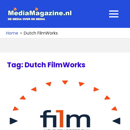
Ga
naar
MediaMagaz
MENU
de
De
inhoud
media
Home
Dutch FilmWorks
over
de
media
Tag:
Dutch FilmWorks