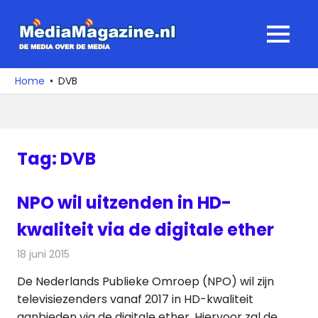
Ga
naar
MediaMagaz
MENU
de
De
inhoud
media
Home
DVB
over
de
media
Tag:
DVB
NPO wil uitzenden in HD-
kwaliteit via de digitale ether
18 juni 2015
Redactie
Nieuws
,
Televisienieuws
De Nederlands Publieke Omroep (NPO) wil zijn
televisiezenders vanaf 2017 in HD-kwaliteit
aanbieden via de digitale ether. Hiervoor zal de