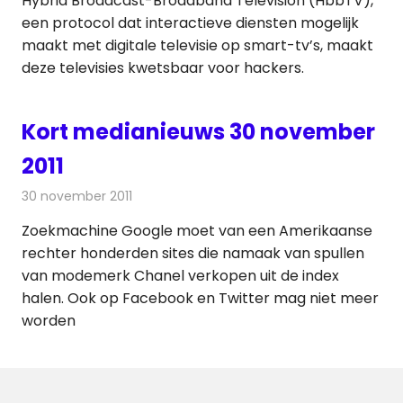
Hybrid Broadcast-Broadband Television (HbbTV),
een protocol dat interactieve diensten mogelijk
maakt met digitale televisie op smart-tv’s, maakt
deze televisies kwetsbaar voor hackers.
Kort medianieuws 30 november
2011
30 november 2011
Redactie
Andere media over de media
Zoekmachine Google moet van een Amerikaanse
rechter honderden sites die namaak van spullen
van modemerk Chanel verkopen uit de index
halen. Ook op Facebook en Twitter mag niet meer
worden