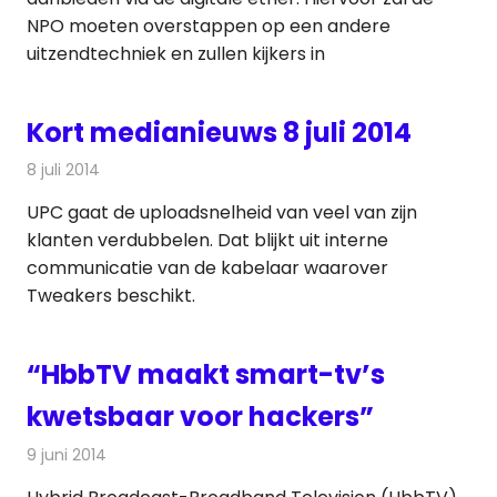
NPO moeten overstappen op een andere
uitzendtechniek en zullen kijkers in
Kort medianieuws 8 juli 2014
8 juli 2014
Redactie
Andere media over de media
UPC gaat de uploadsnelheid van veel van zijn
klanten verdubbelen. Dat blijkt uit interne
communicatie van de kabelaar waarover
Tweakers beschikt.
“HbbTV maakt smart-tv’s
kwetsbaar voor hackers”
9 juni 2014
Redactie
Televisienieuws