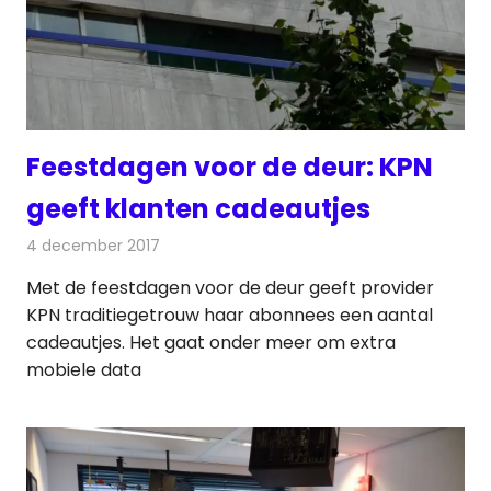
Feestdagen voor de deur: KPN
geeft klanten cadeautjes
4 december 2017
Redactie
Nieuws
,
Televisienieuws
Met de feestdagen voor de deur geeft provider
KPN traditiegetrouw haar abonnees een aantal
cadeautjes. Het gaat onder meer om extra
mobiele data