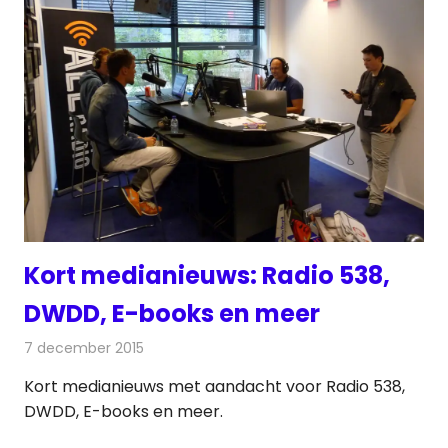
Kort medianieuws: Radio 538,
DWDD, E-books en meer
7 december 2015
Redactie
Andere media over de media
,
Nieuws
Kort medianieuws met aandacht voor Radio 538,
DWDD, E-books en meer.