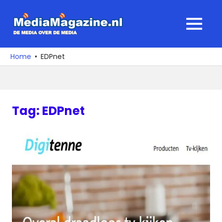
Ga
naar
MediaMagaz
MENU
de
De
inhoud
media
Home
EDPnet
over
de
media
Tag:
EDPnet