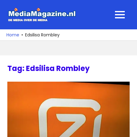
Ga
naar
MediaMagaz
MENU
de
De
inhoud
media
Home
Edsilisa Rombley
over
de
media
Tag:
Edsilisa Rombley