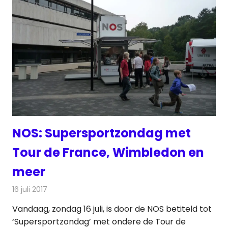
NOS: Supersportzondag met
Tour de France, Wimbledon en
meer
16 juli 2017
Redactie
Nieuws
,
Televisienieuws
Vandaag, zondag 16 juli, is door de NOS betiteld tot
‘Supersportzondag’ met ondere de Tour de