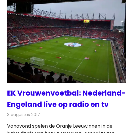
EK Vrouwenvoetbal: Nederland-
Engeland live op radio en tv
3 augustus 2017
Redactie
Nieuws
,
Televisienieuws
Vanavond spelen de Oranje Leeuwinnen in de