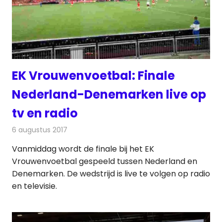
EK Vrouwenvoetbal: Finale
Nederland-Denemarken live op
tv en radio
6 augustus 2017
Redactie
Nieuws
,
Televisienieuws
Vanmiddag wordt de finale bij het EK
Vrouwenvoetbal gespeeld tussen Nederland en
Denemarken. De wedstrijd is live te volgen op radio
en televisie.