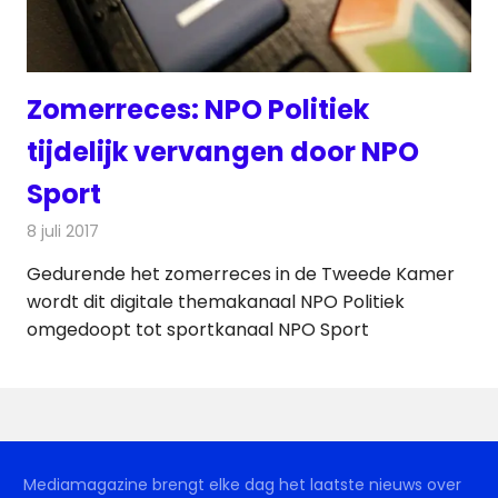
Zomerreces: NPO Politiek
tijdelijk vervangen door NPO
Sport
8 juli 2017
Redactie
Nieuws
,
Televisienieuws
Gedurende het zomerreces in de Tweede Kamer
wordt dit digitale themakanaal NPO Politiek
omgedoopt tot sportkanaal NPO Sport
Mediamagazine brengt elke dag het laatste nieuws over