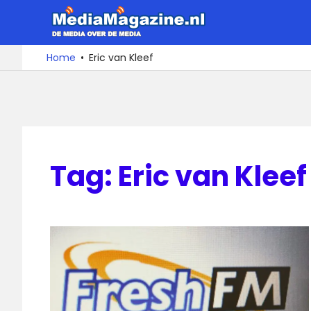
Ga
MediaMa
naar
de
De
Home
Eric van Kleef
media
inhoud
over
de
media
Tag:
Eric van Kleef