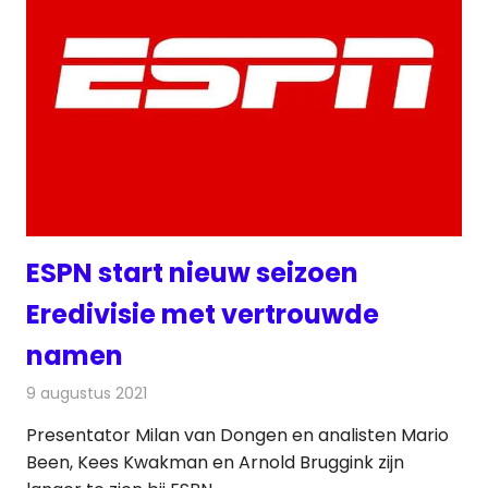
ESPN start nieuw seizoen
Eredivisie met vertrouwde
namen
9 augustus 2021
Redactie
Televisienieuws
Presentator Milan van Dongen en analisten Mario
Been, Kees Kwakman en Arnold Bruggink zijn