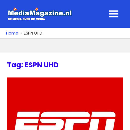
Ga
naar
MediaMagaz
MENU
de
De
inhoud
media
Home
ESPN UHD
over
de
media
Tag:
ESPN UHD