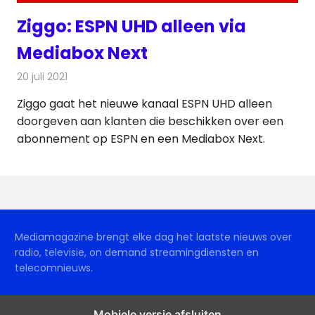
Ziggo: ESPN UHD alleen via
Mediabox Next
20 juli 2021
Redactie
Televisienieuws
Ziggo gaat het nieuwe kanaal ESPN UHD alleen
doorgeven aan klanten die beschikken over een
abonnement op ESPN en een Mediabox Next.
Mediamagazine brengt elke dag het laatste nieuws over
radio, televisie, on demand streamingdiensten en
telecomnieuws.
Mobiele versie afsluiten