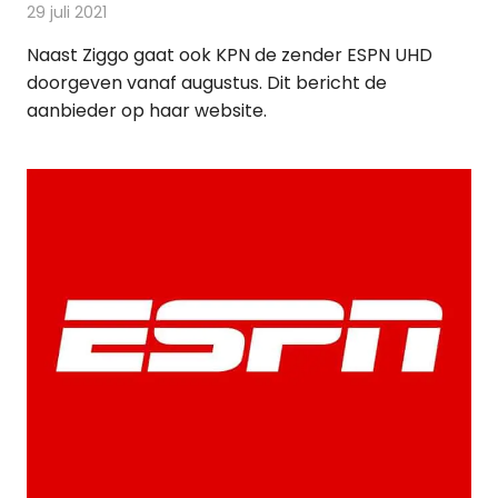
29 juli 2021
Redactie
Televisienieuws
Naast Ziggo gaat ook KPN de zender ESPN UHD
doorgeven vanaf augustus. Dit bericht de
aanbieder op haar website.